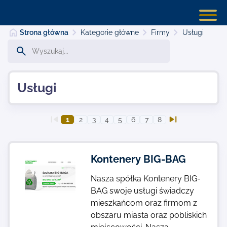
Strona główna
Kategorie główne
Firmy
Usługi
Strona główna
Usługi
Dodaj stronę
1
2
3
4
5
6
7
8
Najnowsze
Kontenery BIG-BAG
Nasza spółka Kontenery BIG-
Kontakt
BAG swoje usługi świadczy
mieszkańcom oraz firmom z
obszaru miasta oraz pobliskich